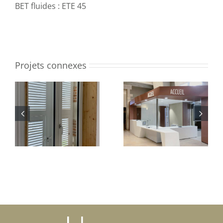
BET fluides : ETE 45
Projets connexes
Mairie de
Palais de Justice
Mareau-aux-Près
d’Orléans