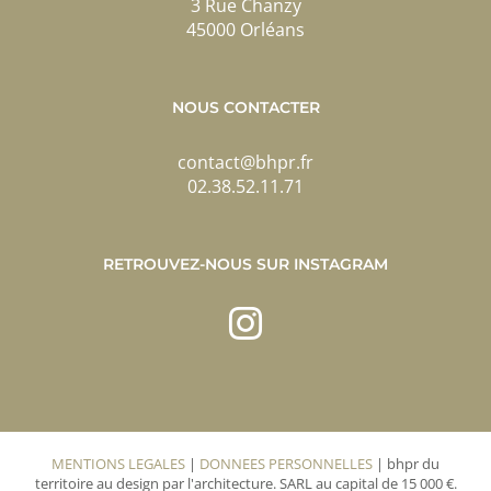
3 Rue Chanzy
45000 Orléans
NOUS CONTACTER
contact@bhpr.fr
02.38.52.11.71
RETROUVEZ-NOUS SUR INSTAGRAM
MENTIONS LEGALES
|
DONNEES PERSONNELLES
| bhpr du
territoire au design par l'architecture. SARL au capital de 15 000 €.